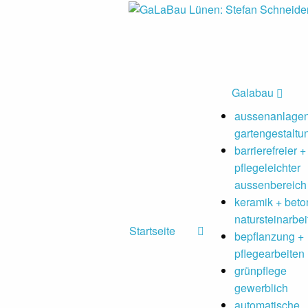
Galabau
aussenanlagen
gartengestaltu
barrierefreier +
pflegeleichter
aussenbereich
keramik + beto
natursteinarbei
Startseite
bepflanzung +
pflegearbeiten
grünpflege
gewerblich
automatische