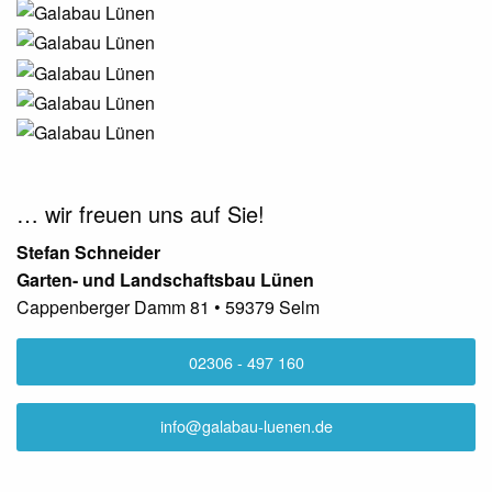
Zurück
◀︎
Weite
▶︎
… wir freuen uns auf Sie!
Stefan Schneider
Garten- und Landschaftsbau Lünen
Cappenberger Damm 81 • 59379 Selm
02306 - 497 160
info@galabau-luenen.de